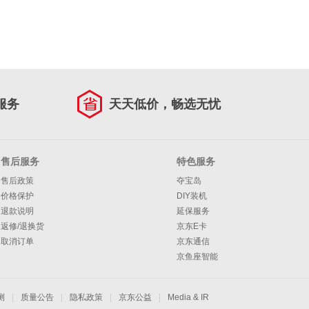
服务
天天低价，畅选无忧
售后服务
特色服务
售后政策
夺宝岛
价格保护
DIY装机
退款说明
延保服务
返修/退换货
京东E卡
取消订单
京东通信
京鱼座智能
测
|
质量公告
|
隐私政策
|
京东公益
|
Media & IR