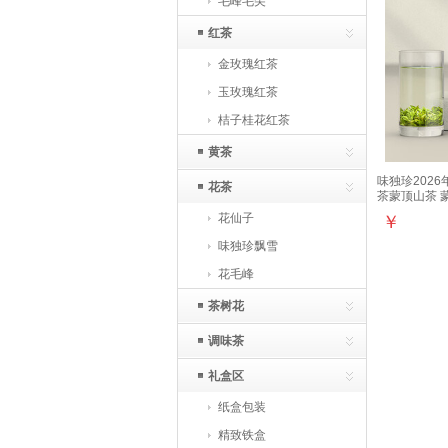
毛峰毛尖
红茶
金玫瑰红茶
玉玫瑰红茶
桔子桂花红茶
黄茶
味独珍202
花茶
茶蒙顶山茶 
100g
花仙子
￥
味独珍飘雪
花毛峰
茶树花
调味茶
礼盒区
纸盒包装
精致铁盒