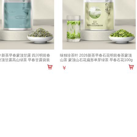
6年新茶早春蒙顶甘露 四川明前春
味独珍茶叶 2026新茶早春石花明前春茶蒙顶
蒙顶甘露高山绿茶 早春甘露袋装
山茶 蒙顶山石花扁形单芽绿茶 早春石花100g
￥