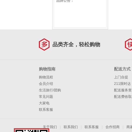
品牌公告：
露500克
品类齐全，轻松购物
购物指南
配送方式
购物流程
上门自提
会员介绍
211限时达
生活旅行/团购
配送服务查
常见问题
配送费收取
大家电
联系客服
关于我们
|
联系我们
|
联系客服
|
合作招商
|
商