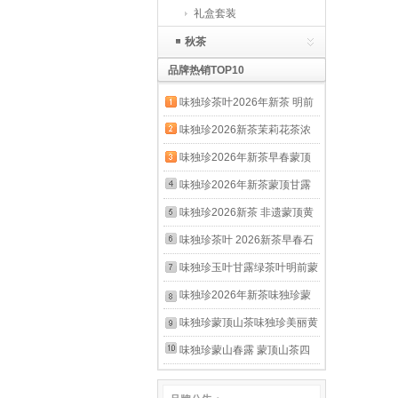
礼盒套装
秋茶
品牌热销TOP10
味独珍茶叶2026年新茶 明前
毛峰春茶 蒙顶山茶 蒙山毛峰
味独珍2026新茶茉莉花茶浓
川茶绿茶半斤 明前毛峰 250g/
香型四川伏天味独珍花毛峰蒙
味独珍2026年新茶早春蒙顶
袋
顶山茶袋装250克 花毛峰250
甘露 四川明前春茶蒙顶山茶
味独珍2026年新茶蒙顶甘露
克袋装
蒙顶甘露高山绿茶 早春甘露
春茶 蒙顶山茶 明前四川绿茶
味独珍2026新茶 非遗蒙顶黄
袋装100g
100克袋装 默认
芽 明前春茶 蒙顶山茶 川茶黄
味独珍茶叶 2026新茶早春石
茶 100克袋装 袋装100克
花明前春茶蒙顶山茶 蒙顶山
味独珍玉叶甘露绿茶叶明前蒙
石花扁形单芽绿茶 早春石花
顶甘露高山茶蒙顶山茶耐泡散
味独珍2026年新茶味独珍蒙
100g
装罐装 2罐500克
顶甘露 明前绿茶 卷曲形绿茶
味独珍蒙顶山茶味独珍美丽黄
125克罐装
茶黄珍眉125克铁罐 自定义
味独珍蒙山春露 蒙顶山茶四
川高山绿茶半斤一袋共2袋 春