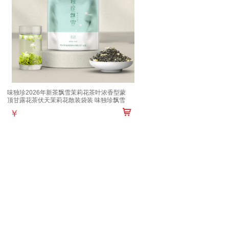
味独珍2026年新茶飘雪茉莉花茶叶浓香型蒙
顶甘露花茶伏天茉莉花散装袋装 味独珍飘雪
100克
￥