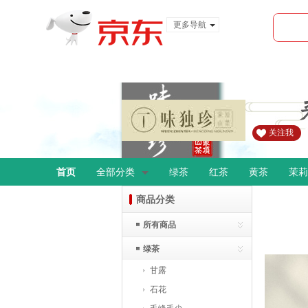
更多导航
服装城
食品
金融
关注我
首页
全部分类
绿茶
红茶
黄茶
茉莉
商品分类
所有商品
绿茶
甘露
石花